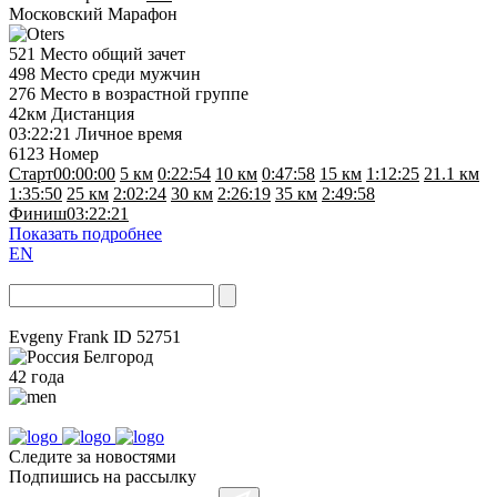
Московский Марафон
521
Место общий зачет
498
Место среди мужчин
276
Место в возрастной группе
42км
Дистанция
03:22:21
Личное время
6123
Номер
Старт
00:00:00
5 км
0:22:54
10 км
0:47:58
15 км
1:12:25
21.1 км
1:35:50
25 км
2:02:24
30 км
2:26:19
35 км
2:49:58
Финиш
03:22:21
Показать подробнее
EN
Evgeny Frank
ID 52751
Белгород
42 года
Следите за новостями
Подпишись на рассылку