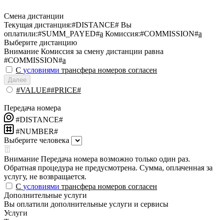
Смена дистанции
Текущая дистанция:
#DISTANCE#
Вы
оплатили:
#SUMM_PAYED#
a
Комиссия:
#COMMISSION#
a
Выберите дистанцию
Внимание
Комиссия за смену дистанции равна
#COMMISSION#
a
С
условиями
трансфера номеров согласен
Далее
#VALUE##PRICE#
Передача номера
#DISTANCE#
#NUMBER#
Выберите человека
Внимание
Передача номера возможно только один раз.
Обратная процедура не предусмотрена. Сумма, оплаченная за
услугу, не возвращается.
С
условиями
трансфера номеров согласен
Дополнительные услуги
Вы оплатили дополнительные услуги и сервисы
Услуги