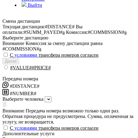
Выйти
Смена дистанции
Текущая дистанция:
#DISTANCE#
Вы
оплатили:
#SUMM_PAYED#
a
Комиссия:
#COMMISSION#
a
Выберите дистанцию
Внимание
Комиссия за смену дистанции равна
#COMMISSION#
a
С
условиями
трансфера номеров согласен
Далее
#VALUE##PRICE#
Передача номера
#DISTANCE#
#NUMBER#
Выберите человека
Внимание
Передача номера возможно только один раз.
Обратная процедура не предусмотрена. Сумма, оплаченная за
услугу, не возвращается.
С
условиями
трансфера номеров согласен
Дополнительные услуги