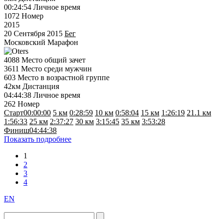
00:24:54
Личное время
1072
Номер
2015
20 Сентября 2015
Бег
Московский Марафон
4088
Место общий зачет
3611
Место среди мужчин
603
Место в возрастной группе
42км
Дистанция
04:44:38
Личное время
262
Номер
Старт
00:00:00
5 км
0:28:59
10 км
0:58:04
15 км
1:26:19
21.1 км
1:56:33
25 км
2:37:27
30 км
3:15:45
35 км
3:53:28
Финиш
04:44:38
Показать подробнее
1
2
3
4
EN