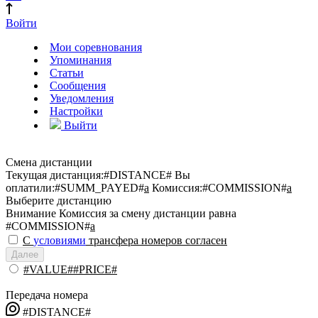
Войти
Мои соревнования
Упоминания
Статьи
Сообщения
Уведомления
Настройки
Выйти
Смена дистанции
Текущая дистанция:
#DISTANCE#
Вы
оплатили:
#SUMM_PAYED#
a
Комиссия:
#COMMISSION#
a
Выберите дистанцию
Внимание
Комиссия за смену дистанции равна
#COMMISSION#
a
С
условиями
трансфера номеров согласен
Далее
#VALUE##PRICE#
Передача номера
#DISTANCE#