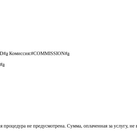
D#
a
Комиссия:
#COMMISSION#
a
#
a
 процедура не предусмотрена. Сумма, оплаченная за услугу, не 