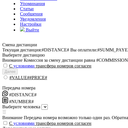
Упоминания
Статьи
Сообщения
Уведомления
Настройки
Выйти
Смена дистанции
Текущая дистанция:
#DISTANCE#
Вы оплатили:
#SUMM_PAYE
Выберите дистанцию
Внимание
Комиссия за смену дистанции равна #COMMISSION
С
условиями
трансфера номеров согласен
Далее
#VALUE##PRICE#
Передача номера
#DISTANCE#
#NUMBER#
Выберите человека
Внимание
Передача номера возможно только один раз. Обратная
С
условиями
трансфера номеров согласен