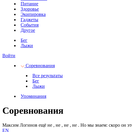
Питание
Здоровье
Экипировка
Гаджеты
События
Другое
Бег
Лыжи
Войти
Соревнования
Все результаты
Бег
Лыжи
Упоминания
Соревнования
Максим Логинов ещё не
, не
, не
, не
.
Но мы знаем: скоро он эт
EN