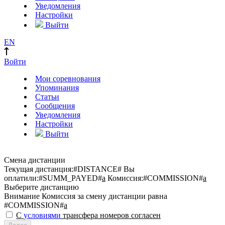
Уведомления
Настройки
Выйти
EN
Войти
Мои соревнования
Упоминания
Статьи
Сообщения
Уведомления
Настройки
Выйти
Смена дистанции
Текущая дистанция:
#DISTANCE#
Вы
оплатили:
#SUMM_PAYED#
a
Комиссия:
#COMMISSION#
a
Выберите дистанцию
Внимание
Комиссия за смену дистанции равна
#COMMISSION#
a
С
условиями
трансфера номеров согласен