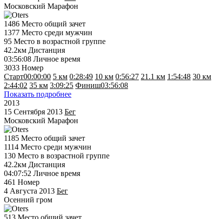
Московский Марафон
1486
Место общий зачет
1377
Место среди мужчин
95
Место в возрастной группе
42.2км
Дистанция
03:56:08
Личное время
3033
Номер
Старт
00:00:00
5 км
0:28:49
10 км
0:56:27
21.1 км
1:54:48
30 км
2:44:02
35 км
3:09:25
Финиш
03:56:08
Показать подробнее
2013
15 Сентября 2013
Бег
Московский Марафон
1185
Место общий зачет
1114
Место среди мужчин
130
Место в возрастной группе
42.2км
Дистанция
04:07:52
Личное время
461
Номер
4 Августа 2013
Бег
Осенний гром
513
Место общий зачет