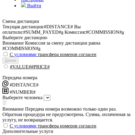
Выйти
Смена дистанции
Текущая дистанция:
#DISTANCE#
Вы
оплатили:
#SUMM_PAYED#
a
Комиссия:
#COMMISSION#
a
Выберите дистанцию
Внимание
Комиссия за смену дистанции равна
#COMMISSION#
a
С
условиями
трансфера номеров согласен
Далее
#VALUE##PRICE#
Передача номера
#DISTANCE#
#NUMBER#
Выберите человека
Внимание
Передача номера возможно только один раз.
Обратная процедура не предусмотрена. Сумма, оплаченная за
услугу, не возвращается.
С
условиями
трансфера номеров согласен
Дополнительные услуги