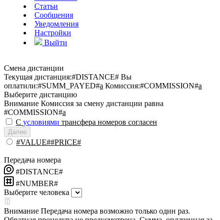
Статьи
Сообщения
Уведомления
Настройки
Выйти
Смена дистанции
Текущая дистанция:
#DISTANCE#
Вы
оплатили:
#SUMM_PAYED#
a
Комиссия:
#COMMISSION#
a
Выберите дистанцию
Внимание
Комиссия за смену дистанции равна
#COMMISSION#
a
С
условиями
трансфера номеров согласен
Далее
#VALUE##PRICE#
Передача номера
#DISTANCE#
#NUMBER#
Выберите человека
Внимание
Передача номера возможно только один раз.
Обратная процедура не предусмотрена. Сумма, оплаченная за