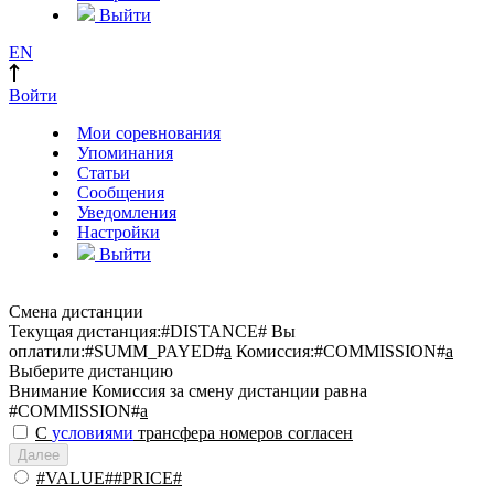
Выйти
EN
Войти
Мои соревнования
Упоминания
Статьи
Сообщения
Уведомления
Настройки
Выйти
Смена дистанции
Текущая дистанция:
#DISTANCE#
Вы
оплатили:
#SUMM_PAYED#
a
Комиссия:
#COMMISSION#
a
Выберите дистанцию
Внимание
Комиссия за смену дистанции равна
#COMMISSION#
a
С
условиями
трансфера номеров согласен
Далее
#VALUE##PRICE#