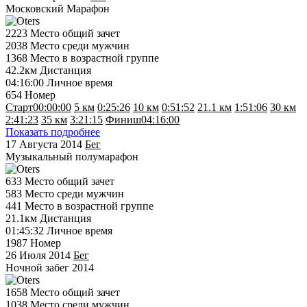
Московский Марафон
2223
Место общий зачет
2038
Место среди мужчин
1368
Место в возрастной группе
42.2км
Дистанция
04:16:00
Личное время
654
Номер
Старт
00:00:00
5 км
0:25:26
10 км
0:51:52
21.1 км
1:51:06
30 км
2:41:23
35 км
3:21:15
Финиш
04:16:00
Показать подробнее
17 Августа 2014
Бег
Музыкальный полумарафон
633
Место общий зачет
583
Место среди мужчин
441
Место в возрастной группе
21.1км
Дистанция
01:45:32
Личное время
1987
Номер
26 Июля 2014
Бег
Ночной забег 2014
1658
Место общий зачет
1038
Место среди мужчин