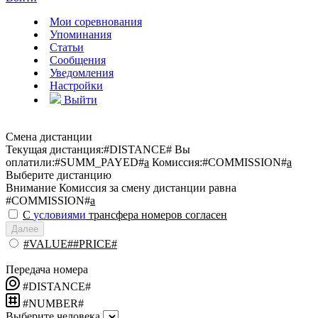
Мои соревнования
Упоминания
Статьи
Сообщения
Уведомления
Настройки
Выйти
Смена дистанции
Текущая дистанция:
#DISTANCE#
Вы
оплатили:
#SUMM_PAYED#
a
Комиссия:
#COMMISSION#
a
Выберите дистанцию
Внимание
Комиссия за смену дистанции равна
#COMMISSION#
a
С
условиями
трансфера номеров согласен
Далее
#VALUE##PRICE#
Передача номера
#DISTANCE#
#NUMBER#
Выберите человека