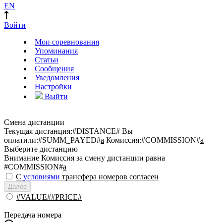
EN
Войти
Мои соревнования
Упоминания
Статьи
Сообщения
Уведомления
Настройки
Выйти
Смена дистанции
Текущая дистанция:
#DISTANCE#
Вы
оплатили:
#SUMM_PAYED#
a
Комиссия:
#COMMISSION#
a
Выберите дистанцию
Внимание
Комиссия за смену дистанции равна
#COMMISSION#
a
С
условиями
трансфера номеров согласен
Далее
#VALUE##PRICE#
Передача номера