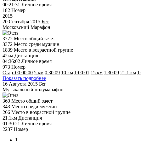
00:21:31
Личное время
182
Номер
2015
20 Сентября 2015
Бег
Московский Марафон
3772
Место общий зачет
3372
Место среди мужчин
1839
Место в возрастной группе
42км
Дистанция
04:36:02
Личное время
973
Номер
Старт
00:00:00
5 км
0:30:09
10 км
1:00:01
15 км
1:30:09
21.1 км
1
Показать подробнее
16 Августа 2015
Бег
Музыкальный полумарафон
360
Место общий зачет
343
Место среди мужчин
266
Место в возрастной группе
21.1км
Дистанция
01:30:21
Личное время
2237
Номер
1