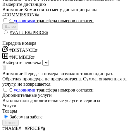
Выберите дистанцию
Внимание
Комиссия за смену дистанции равна
#COMMISSION#
a
С
условиями
трансфера номеров согласен
Далее
#VALUE##PRICE#
Передача номера
#DISTANCE#
#NUMBER#
Выберите человека
Внимание
Передача номера возможно только один раз.
Обратная процедура не предусмотрена. Сумма, оплаченная за
услугу, не возвращается.
С
условиями
трансфера номеров согласен
Дополнительные услуги
Вы оплатили дополнительные услуги и сервисы
Услуги
Товары
Заберу на забеге
Готово
#NAME#
- #PRICE#
a