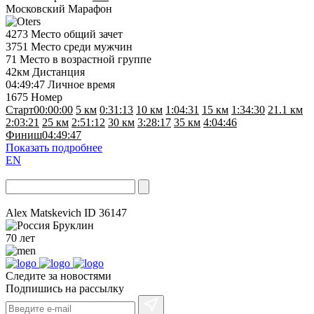
Московский Марафон
4273
Место общий зачет
3751
Место среди мужчин
71
Место в возрастной группе
42км
Дистанция
04:49:47
Личное время
1675
Номер
Старт
00:00:00
5 км
0:31:13
10 км
1:04:31
15 км
1:34:30
21.1 км
2:03:21
25 км
2:51:12
30 км
3:28:17
35 км
4:04:46
Финиш
04:49:47
Показать подробнее
EN
Alex Matskevich
ID 36147
Бруклин
70 лет
Следите за новостями
Подпишись на рассылку