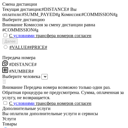
Смена дистанции
Текущая дистанция:
#DISTANCE#
Вы
оплатили:
#SUMM_PAYED#
a
Комиссия:
#COMMISSION#
a
Выберите дистанцию
Внимание
Комиссия за смену дистанции равна
#COMMISSION#
a
С
условиями
трансфера номеров согласен
Далее
#VALUE##PRICE#
Передача номера
#DISTANCE#
#NUMBER#
Выберите человека
Внимание
Передача номера возможно только один раз.
Обратная процедура не предусмотрена. Сумма, оплаченная за
услугу, не возвращается.
С
условиями
трансфера номеров согласен
Дополнительные услуги
Вы оплатили дополнительные услуги и сервисы
Услуги
Товары