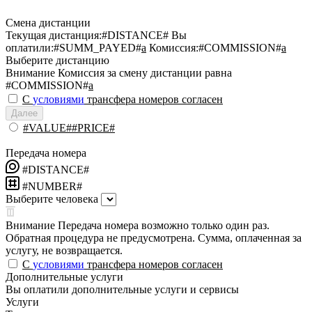
Смена дистанции
Текущая дистанция:
#DISTANCE#
Вы
оплатили:
#SUMM_PAYED#
a
Комиссия:
#COMMISSION#
a
Выберите дистанцию
Внимание
Комиссия за смену дистанции равна
#COMMISSION#
a
С
условиями
трансфера номеров согласен
Далее
#VALUE##PRICE#
Передача номера
#DISTANCE#
#NUMBER#
Выберите человека
Внимание
Передача номера возможно только один раз.
Обратная процедура не предусмотрена. Сумма, оплаченная за
услугу, не возвращается.
С
условиями
трансфера номеров согласен
Дополнительные услуги
Вы оплатили дополнительные услуги и сервисы
Услуги