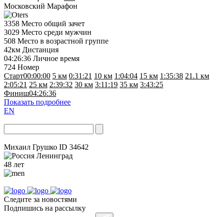
Московский Марафон
3358
Место общий зачет
3029
Место среди мужчин
508
Место в возрастной группе
42км
Дистанция
04:26:36
Личное время
724
Номер
Старт
00:00:00
5 км
0:31:21
10 км
1:04:04
15 км
1:35:38
21.1 км
2:05:21
25 км
2:39:32
30 км
3:11:19
35 км
3:43:25
Финиш
04:26:36
Показать подробнее
EN
Михаил Грушко
ID 34642
Ленинград
48 лет
Следите за новостями
Подпишись на рассылку