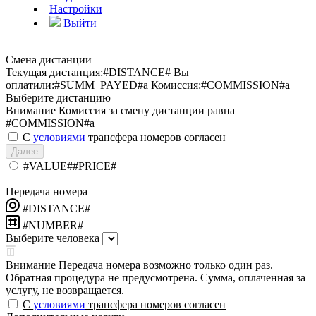
Настройки
Выйти
Смена дистанции
Текущая дистанция:
#DISTANCE#
Вы
оплатили:
#SUMM_PAYED#
a
Комиссия:
#COMMISSION#
a
Выберите дистанцию
Внимание
Комиссия за смену дистанции равна
#COMMISSION#
a
С
условиями
трансфера номеров согласен
Далее
#VALUE##PRICE#
Передача номера
#DISTANCE#
#NUMBER#
Выберите человека
Внимание
Передача номера возможно только один раз.
Обратная процедура не предусмотрена. Сумма, оплаченная за
услугу, не возвращается.
С
условиями
трансфера номеров согласен