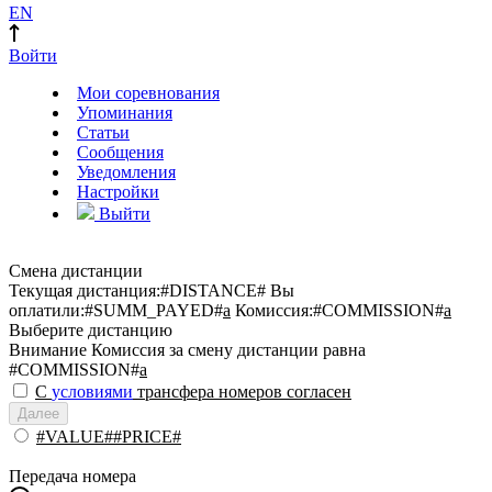
EN
Войти
Мои соревнования
Упоминания
Статьи
Сообщения
Уведомления
Настройки
Выйти
Смена дистанции
Текущая дистанция:
#DISTANCE#
Вы
оплатили:
#SUMM_PAYED#
a
Комиссия:
#COMMISSION#
a
Выберите дистанцию
Внимание
Комиссия за смену дистанции равна
#COMMISSION#
a
С
условиями
трансфера номеров согласен
Далее
#VALUE##PRICE#
Передача номера