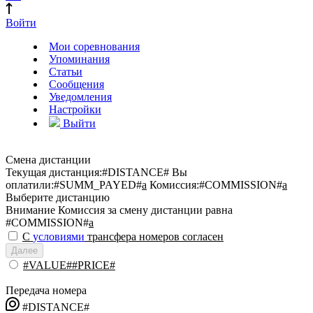
Войти
Мои соревнования
Упоминания
Статьи
Сообщения
Уведомления
Настройки
Выйти
Смена дистанции
Текущая дистанция:
#DISTANCE#
Вы
оплатили:
#SUMM_PAYED#
a
Комиссия:
#COMMISSION#
a
Выберите дистанцию
Внимание
Комиссия за смену дистанции равна
#COMMISSION#
a
С
условиями
трансфера номеров согласен
Далее
#VALUE##PRICE#
Передача номера
#DISTANCE#