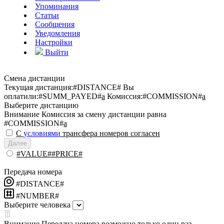
Упоминания
Статьи
Сообщения
Уведомления
Настройки
Выйти
Смена дистанции
Текущая дистанция:
#DISTANCE#
Вы
оплатили:
#SUMM_PAYED#
a
Комиссия:
#COMMISSION#
a
Выберите дистанцию
Внимание
Комиссия за смену дистанции равна
#COMMISSION#
a
С
условиями
трансфера номеров согласен
Далее
#VALUE##PRICE#
Передача номера
#DISTANCE#
#NUMBER#
Выберите человека
Внимание
Передача номера возможно только один раз.