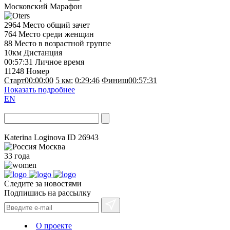
Московский Марафон
2964
Место общий зачет
764
Место среди женщин
88
Место в возрастной группе
10км
Дистанция
00:57:31
Личное время
11248
Номер
Старт
00:00:00
5 км:
0:29:46
Финиш
00:57:31
Показать подробнее
EN
Katerina Loginova
ID 26943
Москва
33 года
Следите за новостями
Подпишись на рассылку
О проекте