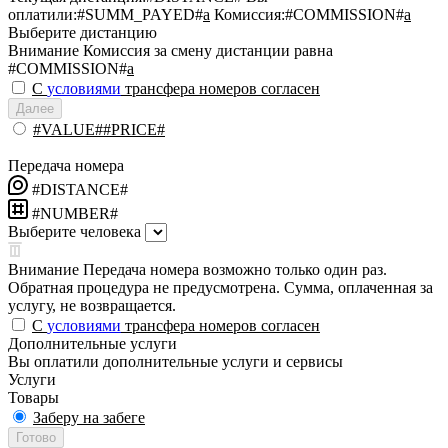
оплатили:
#SUMM_PAYED#
a
Комиссия:
#COMMISSION#
a
Выберите дистанцию
Внимание
Комиссия за смену дистанции равна
#COMMISSION#
a
С
условиями
трансфера номеров согласен
Далее
#VALUE##PRICE#
Передача номера
#DISTANCE#
#NUMBER#
Выберите человека
Внимание
Передача номера возможно только один раз.
Обратная процедура не предусмотрена. Сумма, оплаченная за
услугу, не возвращается.
С
условиями
трансфера номеров согласен
Дополнительные услуги
Вы оплатили дополнительные услуги и сервисы
Услуги
Товары
Заберу на забеге
Готово