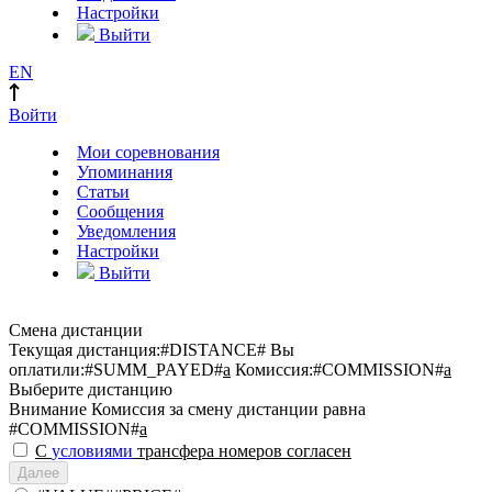
Настройки
Выйти
EN
Войти
Мои соревнования
Упоминания
Статьи
Сообщения
Уведомления
Настройки
Выйти
Смена дистанции
Текущая дистанция:
#DISTANCE#
Вы
оплатили:
#SUMM_PAYED#
a
Комиссия:
#COMMISSION#
a
Выберите дистанцию
Внимание
Комиссия за смену дистанции равна
#COMMISSION#
a
С
условиями
трансфера номеров согласен
Далее