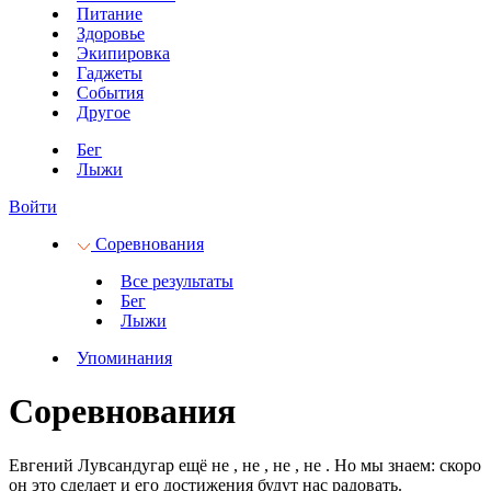
Питание
Здоровье
Экипировка
Гаджеты
События
Другое
Бег
Лыжи
Войти
Соревнования
Все результаты
Бег
Лыжи
Упоминания
Соревнования
Евгений Лувсандугар ещё не
, не
, не
, не
.
Но мы знаем: скоро
он это сделает и его достижения будут нас радовать.