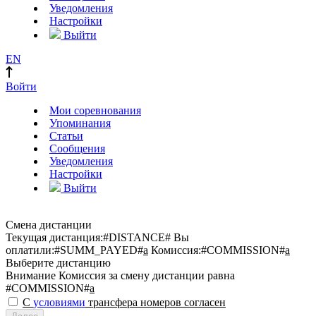
Уведомления
Настройки
Выйти
EN
Войти
Мои соревнования
Упоминания
Статьи
Сообщения
Уведомления
Настройки
Выйти
Смена дистанции
Текущая дистанция:
#DISTANCE#
Вы
оплатили:
#SUMM_PAYED#
a
Комиссия:
#COMMISSION#
a
Выберите дистанцию
Внимание
Комиссия за смену дистанции равна
#COMMISSION#
a
С
условиями
трансфера номеров согласен