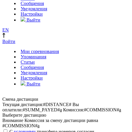
Сообщения
Уведомления
Настройки
Выйти
EN
Войти
Мои соревнования
Упоминания
Статьи
Сообщения
Уведомления
Настройки
Выйти
Смена дистанции
Текущая дистанция:
#DISTANCE#
Вы
оплатили:
#SUMM_PAYED#
a
Комиссия:
#COMMISSION#
a
Выберите дистанцию
Внимание
Комиссия за смену дистанции равна
#COMMISSION#
a
С
условиями
трансфера номеров согласен