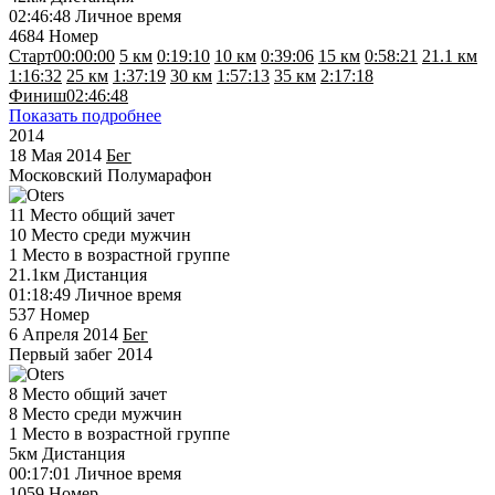
02:46:48
Личное время
4684
Номер
Старт
00:00:00
5 км
0:19:10
10 км
0:39:06
15 км
0:58:21
21.1 км
1:16:32
25 км
1:37:19
30 км
1:57:13
35 км
2:17:18
Финиш
02:46:48
Показать подробнее
2014
18 Мая 2014
Бег
Московский Полумарафон
11
Место общий зачет
10
Место среди мужчин
1
Место в возрастной группе
21.1км
Дистанция
01:18:49
Личное время
537
Номер
6 Апреля 2014
Бег
Первый забег 2014
8
Место общий зачет
8
Место среди мужчин
1
Место в возрастной группе
5км
Дистанция
00:17:01
Личное время
1059
Номер