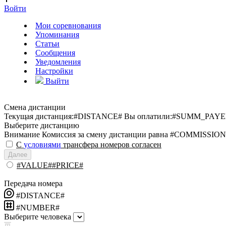
Войти
Мои соревнования
Упоминания
Статьи
Сообщения
Уведомления
Настройки
Выйти
Смена дистанции
Текущая дистанция:
#DISTANCE#
Вы оплатили:
#SUMM_PAYE
Выберите дистанцию
Внимание
Комиссия за смену дистанции равна #COMMISSION
С
условиями
трансфера номеров согласен
Далее
#VALUE##PRICE#
Передача номера
#DISTANCE#
#NUMBER#
Выберите человека