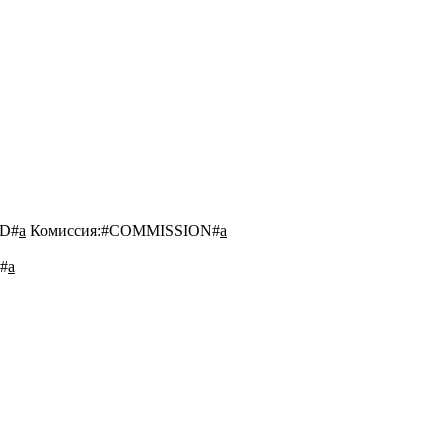
D#
a
Комиссия:
#COMMISSION#
a
#
a