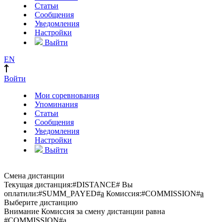
Статьи
Сообщения
Уведомления
Настройки
Выйти
EN
Войти
Мои соревнования
Упоминания
Статьи
Сообщения
Уведомления
Настройки
Выйти
Смена дистанции
Текущая дистанция:
#DISTANCE#
Вы
оплатили:
#SUMM_PAYED#
a
Комиссия:
#COMMISSION#
a
Выберите дистанцию
Внимание
Комиссия за смену дистанции равна
#COMMISSION#
a