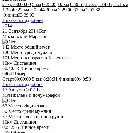
Старт
00:00:00
5 км
0:25:05
10 км
0:49:57
15 км
1:14:05
21.1 км
1:36:40
25 км
2:02:44
30 км
2:29:00
35 км
2:57:38
Финиш
03:39:03
Показать подробнее
2014
21 Сентября 2014
Бег
Московский Марафон
142
Место общий зачет
129
Место среди мужчин
101
Место в возрастной группе
10км
Дистанция
00:40:53
Личное время
9404
Номер
Старт
00:00:00
5 км:
0:20:31
Финиш
00:40:53
Показать подробнее
17 Августа 2014
Бег
Музыкальный полумарафон
62
Место общий зачет
50
Место среди мужчин
37
Место в возрастной группе
10км
Дистанция
00:42:55
Личное время
4520
Номер