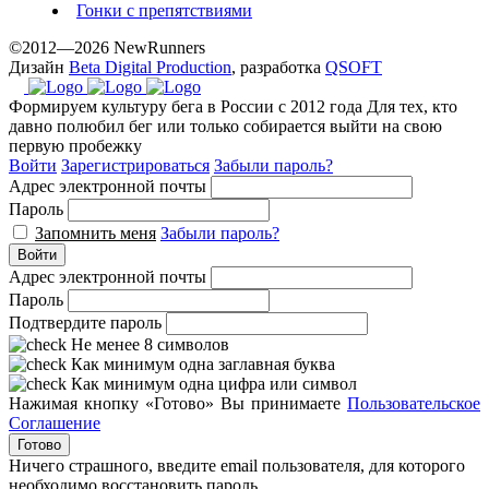
Гонки с препятствиями
©2012—2026 NewRunners
Дизайн
Beta Digital Production
, разработка
QSOFT
Формируем культуру бега в России с 2012 года
Для тех, кто
давно полюбил бег или только собирается выйти на свою
первую пробежку
Войти
Зарегистрироваться
Забыли пароль?
Адрес электронной почты
Пароль
Запомнить меня
Забыли пароль?
Войти
Адрес электронной почты
Пароль
Подтвердите пароль
Не менее 8 символов
Как минимум одна заглавная буква
Как минимум одна цифра или символ
Нажимая кнопку «Готово» Вы принимаете
Пользовательское
Соглашение
Готово
Ничего страшного, введите email пользователя, для которого
необходимо восстановить пароль.