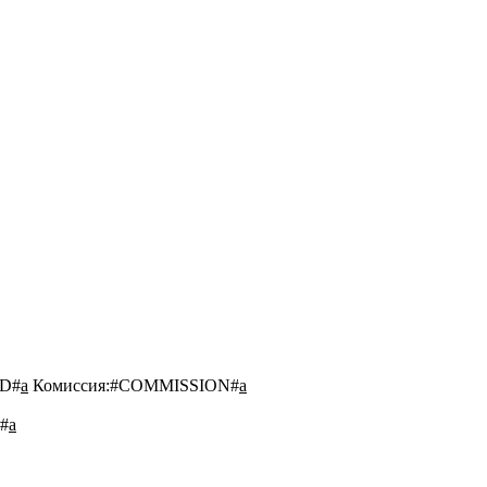
D#
a
Комиссия:
#COMMISSION#
a
#
a