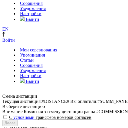
Сообщения
Уведомления
Настройки
Выйти
EN
Войти
Мои соревнования
Упоминания
Статьи
Сообщения
Уведомления
Настройки
Выйти
Смена дистанции
Текущая дистанция:
#DISTANCE#
Вы оплатили:
#SUMM_PAYE
Выберите дистанцию
Внимание
Комиссия за смену дистанции равна #COMMISSION
С
условиями
трансфера номеров согласен
Далее