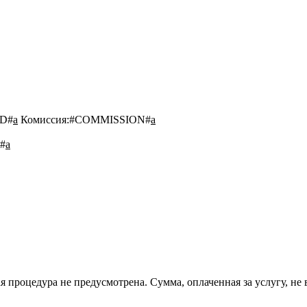
D#
a
Комиссия:
#COMMISSION#
a
#
a
 процедура не предусмотрена. Сумма, оплаченная за услугу, не 