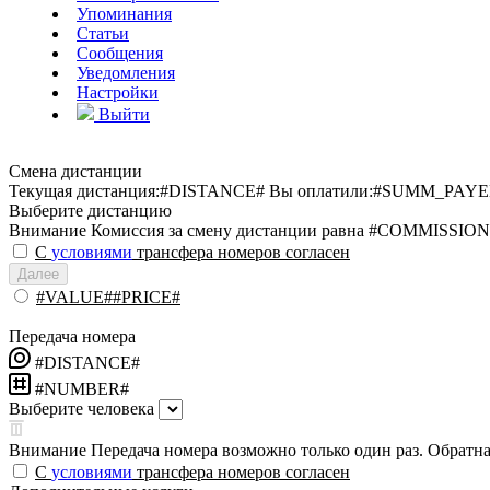
Упоминания
Статьи
Сообщения
Уведомления
Настройки
Выйти
Смена дистанции
Текущая дистанция:
#DISTANCE#
Вы оплатили:
#SUMM_PAYE
Выберите дистанцию
Внимание
Комиссия за смену дистанции равна #COMMISSION
С
условиями
трансфера номеров согласен
Далее
#VALUE##PRICE#
Передача номера
#DISTANCE#
#NUMBER#
Выберите человека
Внимание
Передача номера возможно только один раз. Обратная
С
условиями
трансфера номеров согласен