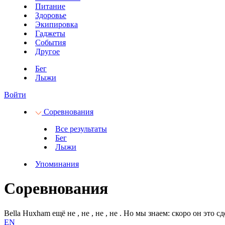
Питание
Здоровье
Экипировка
Гаджеты
События
Другое
Бег
Лыжи
Войти
Соревнования
Все результаты
Бег
Лыжи
Упоминания
Соревнования
Bella Huxham ещё не
, не
, не
, не
.
Но мы знаем: скоро он это сд
EN