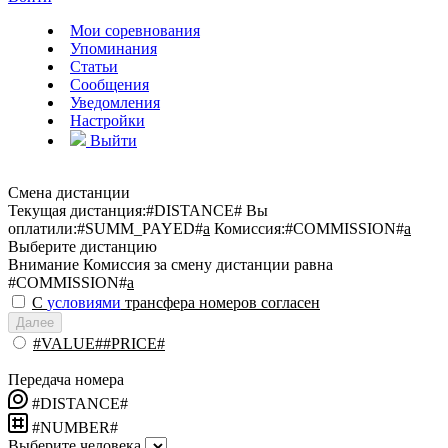
Мои соревнования
Упоминания
Статьи
Сообщения
Уведомления
Настройки
Выйти
Смена дистанции
Текущая дистанция:
#DISTANCE#
Вы
оплатили:
#SUMM_PAYED#
a
Комиссия:
#COMMISSION#
a
Выберите дистанцию
Внимание
Комиссия за смену дистанции равна
#COMMISSION#
a
С
условиями
трансфера номеров согласен
Далее
#VALUE##PRICE#
Передача номера
#DISTANCE#
#NUMBER#
Выберите человека