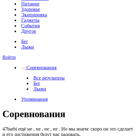
Питание
Здоровье
Экипировка
Гаджеты
События
Другое
Бег
Лыжи
Войти
Соревнования
Все результаты
Бег
Лыжи
Упоминания
Соревнования
47barbi ещё не
, не
, не
, не
.
Но мы знаем: скоро он это сделает
и его достижения будут нас радовать.