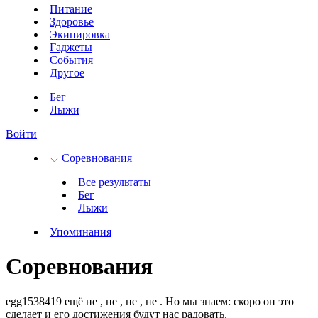
Питание
Здоровье
Экипировка
Гаджеты
События
Другое
Бег
Лыжи
Войти
Соревнования
Все результаты
Бег
Лыжи
Упоминания
Соревнования
egg1538419 ещё не
, не
, не
, не
.
Но мы знаем: скоро он это
сделает и его достижения будут нас радовать.