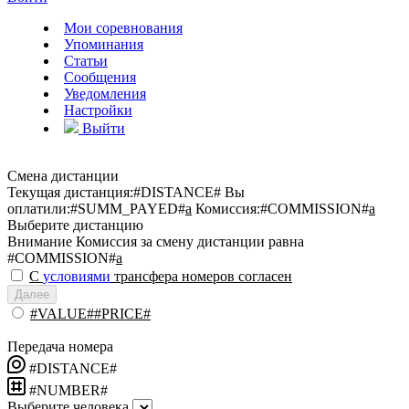
Мои соревнования
Упоминания
Статьи
Сообщения
Уведомления
Настройки
Выйти
Смена дистанции
Текущая дистанция:
#DISTANCE#
Вы
оплатили:
#SUMM_PAYED#
a
Комиссия:
#COMMISSION#
a
Выберите дистанцию
Внимание
Комиссия за смену дистанции равна
#COMMISSION#
a
С
условиями
трансфера номеров согласен
Далее
#VALUE##PRICE#
Передача номера
#DISTANCE#
#NUMBER#
Выберите человека