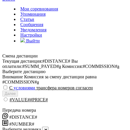
Мои соревнования
Упоминания
Статьи
Сообщения
Уведомления
Настройки
Выйти
Смена дистанции
Текущая дистанция:
#DISTANCE#
Вы
оплатили:
#SUMM_PAYED#
a
Комиссия:
#COMMISSION#
a
Выберите дистанцию
Внимание
Комиссия за смену дистанции равна
#COMMISSION#
a
С
условиями
трансфера номеров согласен
Далее
#VALUE##PRICE#
Передача номера
#DISTANCE#
#NUMBER#
Выберите человека