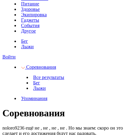
Питание
Здоровье
Экипировка
Гаджеты
События
Другое
Бег
Лыжи
Войти
Соревнования
Все результаты
Бег
Лыжи
Упоминания
Соревнования
noloro9236 ещё не
, не
, не
, не
.
Но мы знаем: скоро он это
сделает и его достижения будут нас радовать.