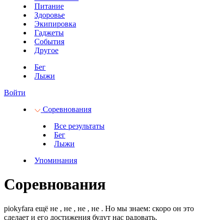
Питание
Здоровье
Экипировка
Гаджеты
События
Другое
Бег
Лыжи
Войти
Соревнования
Все результаты
Бег
Лыжи
Упоминания
Соревнования
piokyfara ещё не
, не
, не
, не
.
Но мы знаем: скоро он это
сделает и его достижения будут нас радовать.