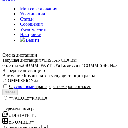
Мои соревнования
Упоминания
Статьи
Сообщения
Уведомления
Настройки
Выйти
Смена дистанции
Текущая дистанция:
#DISTANCE#
Вы
оплатили:
#SUMM_PAYED#
a
Комиссия:
#COMMISSION#
a
Выберите дистанцию
Внимание
Комиссия за смену дистанции равна
#COMMISSION#
a
С
условиями
трансфера номеров согласен
Далее
#VALUE##PRICE#
Передача номера
#DISTANCE#
#NUMBER#
Выберите человека