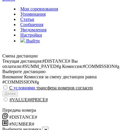
Мои соревнования
Упоминания
Статьи
Сообщения
Уведомления
Настройки
Выйти
Смена дистанции
Текущая дистанция:
#DISTANCE#
Вы
оплатили:
#SUMM_PAYED#
a
Комиссия:
#COMMISSION#
a
Выберите дистанцию
Внимание
Комиссия за смену дистанции равна
#COMMISSION#
a
С
условиями
трансфера номеров согласен
Далее
#VALUE##PRICE#
Передача номера
#DISTANCE#
#NUMBER#
Выберите человека