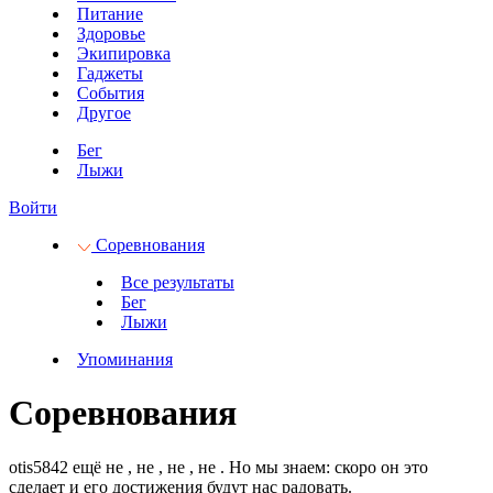
Питание
Здоровье
Экипировка
Гаджеты
События
Другое
Бег
Лыжи
Войти
Соревнования
Все результаты
Бег
Лыжи
Упоминания
Соревнования
otis5842 ещё не
, не
, не
, не
.
Но мы знаем: скоро он это
сделает и его достижения будут нас радовать.