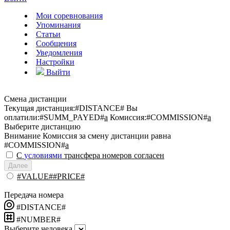
Мои соревнования
Упоминания
Статьи
Сообщения
Уведомления
Настройки
Выйти
Смена дистанции
Текущая дистанция:
#DISTANCE#
Вы
оплатили:
#SUMM_PAYED#
a
Комиссия:
#COMMISSION#
a
Выберите дистанцию
Внимание
Комиссия за смену дистанции равна
#COMMISSION#
a
С
условиями
трансфера номеров согласен
Далее
#VALUE##PRICE#
Передача номера
#DISTANCE#
#NUMBER#
Выберите человека