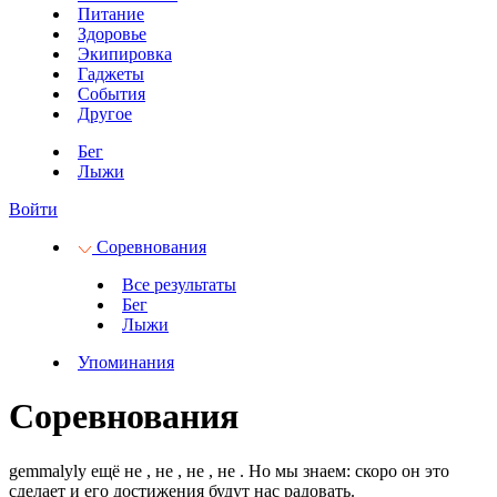
Питание
Здоровье
Экипировка
Гаджеты
События
Другое
Бег
Лыжи
Войти
Соревнования
Все результаты
Бег
Лыжи
Упоминания
Соревнования
gemmalyly ещё не
, не
, не
, не
.
Но мы знаем: скоро он это
сделает и его достижения будут нас радовать.