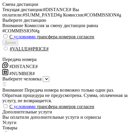
Смена дистанции
Текущая дистанция:
#DISTANCE#
Вы
оплатили:
#SUMM_PAYED#
a
Комиссия:
#COMMISSION#
a
Выберите дистанцию
Внимание
Комиссия за смену дистанции равна
#COMMISSION#
a
С
условиями
трансфера номеров согласен
Далее
#VALUE##PRICE#
Передача номера
#DISTANCE#
#NUMBER#
Выберите человека
Внимание
Передача номера возможно только один раз.
Обратная процедура не предусмотрена. Сумма, оплаченная за
услугу, не возвращается.
С
условиями
трансфера номеров согласен
Дополнительные услуги
Вы оплатили дополнительные услуги и сервисы
Услуги
Товары