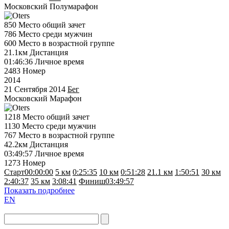
Московский Полумарафон
850
Место общий зачет
786
Место среди мужчин
600
Место в возрастной группе
21.1км
Дистанция
01:46:36
Личное время
2483
Номер
2014
21 Сентября 2014
Бег
Московский Марафон
1218
Место общий зачет
1130
Место среди мужчин
767
Место в возрастной группе
42.2км
Дистанция
03:49:57
Личное время
1273
Номер
Старт
00:00:00
5 км
0:25:35
10 км
0:51:28
21.1 км
1:50:51
30 км
2:40:37
35 км
3:08:41
Финиш
03:49:57
Показать подробнее
EN