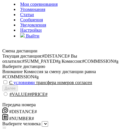
Мои соревнования
Упоминания
Статьи
Сообщения
Уведомления
Настройки
Выйти
Смена дистанции
Текущая дистанция:
#DISTANCE#
Вы
оплатили:
#SUMM_PAYED#
a
Комиссия:
#COMMISSION#
a
Выберите дистанцию
Внимание
Комиссия за смену дистанции равна
#COMMISSION#
a
С
условиями
трансфера номеров согласен
Далее
#VALUE##PRICE#
Передача номера
#DISTANCE#
#NUMBER#
Выберите человека