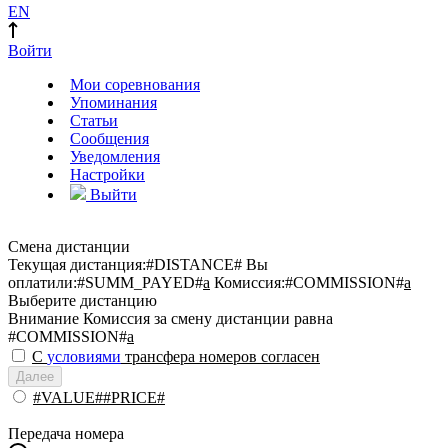
EN
Войти
Мои соревнования
Упоминания
Статьи
Сообщения
Уведомления
Настройки
Выйти
Смена дистанции
Текущая дистанция:
#DISTANCE#
Вы
оплатили:
#SUMM_PAYED#
a
Комиссия:
#COMMISSION#
a
Выберите дистанцию
Внимание
Комиссия за смену дистанции равна
#COMMISSION#
a
С
условиями
трансфера номеров согласен
Далее
#VALUE##PRICE#
Передача номера