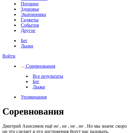
Питание
Здоровье
Экипировка
Гаджеты
События
Другое
Бег
Лыжи
Войти
Соревнования
Все результаты
Бег
Лыжи
Упоминания
Соревнования
Дмитрий Анисимов ещё не
, не
, не
, не
.
Но мы знаем: скоро
он это сделает и его достижения будут нас радовать.