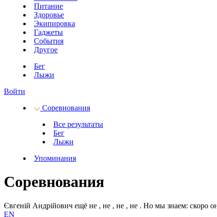
Питание
Здоровье
Экипировка
Гаджеты
События
Другое
Бег
Лыжи
Войти
Соревнования
Все результаты
Бег
Лыжи
Упоминания
Соревнования
Євгеній Андрійович ещё не
, не
, не
, не
.
Но мы знаем: скоро он
EN