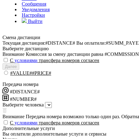
Сообщения
Уведомления
Настройки
Выйти
Смена дистанции
Текущая дистанция:
#DISTANCE#
Вы оплатили:
#SUMM_PAYE
Выберите дистанцию
Внимание
Комиссия за смену дистанции равна #COMMISSION
С
условиями
трансфера номеров согласен
Далее
#VALUE##PRICE#
Передача номера
#DISTANCE#
#NUMBER#
Выберите человека
Внимание
Передача номера возможно только один раз. Обратная
С
условиями
трансфера номеров согласен
Дополнительные услуги
Вы оплатили дополнительные услуги и сервисы