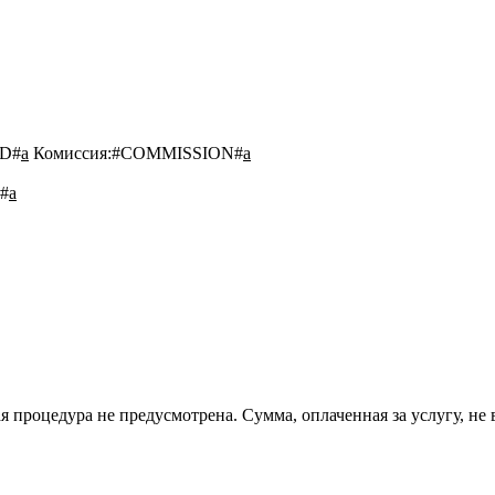
D#
a
Комиссия:
#COMMISSION#
a
#
a
 процедура не предусмотрена. Сумма, оплаченная за услугу, не 