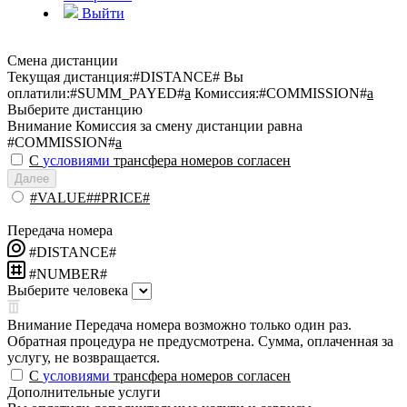
Выйти
Смена дистанции
Текущая дистанция:
#DISTANCE#
Вы
оплатили:
#SUMM_PAYED#
a
Комиссия:
#COMMISSION#
a
Выберите дистанцию
Внимание
Комиссия за смену дистанции равна
#COMMISSION#
a
С
условиями
трансфера номеров согласен
Далее
#VALUE##PRICE#
Передача номера
#DISTANCE#
#NUMBER#
Выберите человека
Внимание
Передача номера возможно только один раз.
Обратная процедура не предусмотрена. Сумма, оплаченная за
услугу, не возвращается.
С
условиями
трансфера номеров согласен
Дополнительные услуги