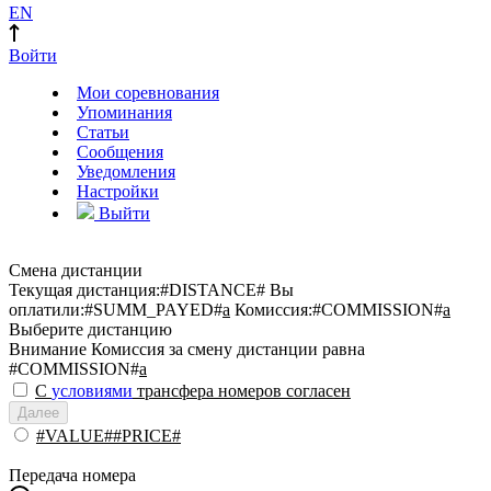
EN
Войти
Мои соревнования
Упоминания
Статьи
Сообщения
Уведомления
Настройки
Выйти
Смена дистанции
Текущая дистанция:
#DISTANCE#
Вы
оплатили:
#SUMM_PAYED#
a
Комиссия:
#COMMISSION#
a
Выберите дистанцию
Внимание
Комиссия за смену дистанции равна
#COMMISSION#
a
С
условиями
трансфера номеров согласен
Далее
#VALUE##PRICE#
Передача номера