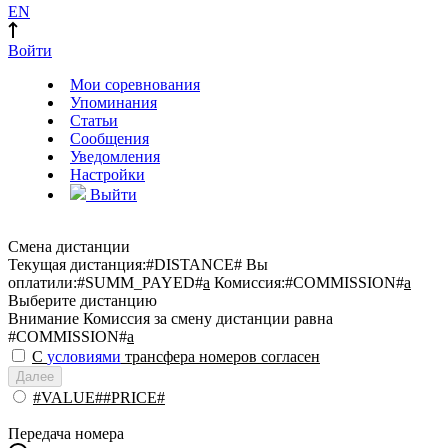
EN
Войти
Мои соревнования
Упоминания
Статьи
Сообщения
Уведомления
Настройки
Выйти
Смена дистанции
Текущая дистанция:
#DISTANCE#
Вы
оплатили:
#SUMM_PAYED#
a
Комиссия:
#COMMISSION#
a
Выберите дистанцию
Внимание
Комиссия за смену дистанции равна
#COMMISSION#
a
С
условиями
трансфера номеров согласен
Далее
#VALUE##PRICE#
Передача номера