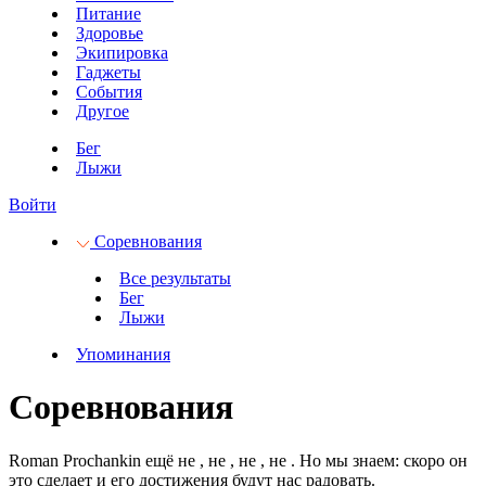
Питание
Здоровье
Экипировка
Гаджеты
События
Другое
Бег
Лыжи
Войти
Соревнования
Все результаты
Бег
Лыжи
Упоминания
Соревнования
Roman Prochankin ещё не
, не
, не
, не
.
Но мы знаем: скоро он
это сделает и его достижения будут нас радовать.