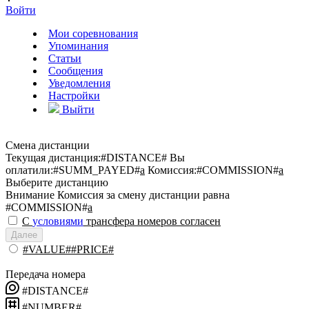
Войти
Мои соревнования
Упоминания
Статьи
Сообщения
Уведомления
Настройки
Выйти
Смена дистанции
Текущая дистанция:
#DISTANCE#
Вы
оплатили:
#SUMM_PAYED#
a
Комиссия:
#COMMISSION#
a
Выберите дистанцию
Внимание
Комиссия за смену дистанции равна
#COMMISSION#
a
С
условиями
трансфера номеров согласен
Далее
#VALUE##PRICE#
Передача номера
#DISTANCE#
#NUMBER#