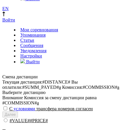
EN
Войти
Мои соревнования
Упоминания
Статьи
Сообщения
Уведомления
Настройки
Выйти
Смена дистанции
Текущая дистанция:
#DISTANCE#
Вы
оплатили:
#SUMM_PAYED#
a
Комиссия:
#COMMISSION#
a
Выберите дистанцию
Внимание
Комиссия за смену дистанции равна
#COMMISSION#
a
С
условиями
трансфера номеров согласен
Далее
#VALUE##PRICE#