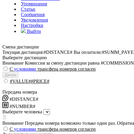
Упоминания
Статьи
Сообщения
Уведомления
Настройки
Выйти
Смена дистанции
Текущая дистанция:
#DISTANCE#
Вы оплатили:
#SUMM_PAYE
Выберите дистанцию
Внимание
Комиссия за смену дистанции равна #COMMISSION
С
условиями
трансфера номеров согласен
Далее
#VALUE##PRICE#
Передача номера
#DISTANCE#
#NUMBER#
Выберите человека
Внимание
Передача номера возможно только один раз. Обратная
С
условиями
трансфера номеров согласен