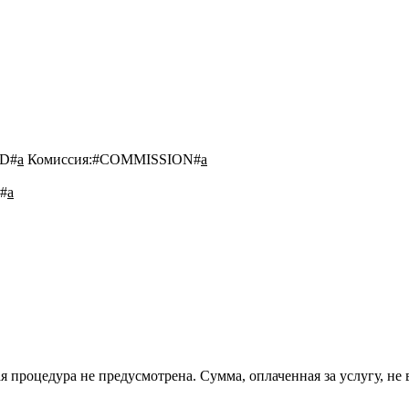
D#
a
Комиссия:
#COMMISSION#
a
#
a
 процедура не предусмотрена. Сумма, оплаченная за услугу, не 