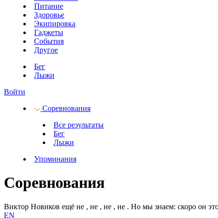
Питание
Здоровье
Экипировка
Гаджеты
События
Другое
Бег
Лыжи
Войти
Соревнования
Все результаты
Бег
Лыжи
Упоминания
Соревнования
Виктор Новиков ещё не
, не
, не
, не
.
Но мы знаем: скоро он это
EN