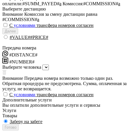
оплатили:
#SUMM_PAYED#
a
Комиссия:
#COMMISSION#
a
Выберите дистанцию
Внимание
Комиссия за смену дистанции равна
#COMMISSION#
a
С
условиями
трансфера номеров согласен
Далее
#VALUE##PRICE#
Передача номера
#DISTANCE#
#NUMBER#
Выберите человека
Внимание
Передача номера возможно только один раз.
Обратная процедура не предусмотрена. Сумма, оплаченная за
услугу, не возвращается.
С
условиями
трансфера номеров согласен
Дополнительные услуги
Вы оплатили дополнительные услуги и сервисы
Услуги
Товары
Заберу на забеге
Готово