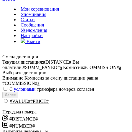
Мои соревнования
Упоминания
Статьи
Сообщения
Уведомления
Настройки
Выйти
Смена дистанции
Текущая дистанция:
#DISTANCE#
Вы
оплатили:
#SUMM_PAYED#
a
Комиссия:
#COMMISSION#
a
Выберите дистанцию
Внимание
Комиссия за смену дистанции равна
#COMMISSION#
a
С
условиями
трансфера номеров согласен
Далее
#VALUE##PRICE#
Передача номера
#DISTANCE#
#NUMBER#
Выберите человека