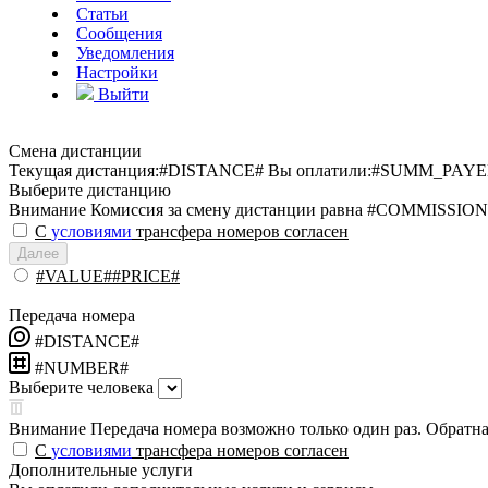
Статьи
Сообщения
Уведомления
Настройки
Выйти
Смена дистанции
Текущая дистанция:
#DISTANCE#
Вы оплатили:
#SUMM_PAYE
Выберите дистанцию
Внимание
Комиссия за смену дистанции равна #COMMISSION
С
условиями
трансфера номеров согласен
Далее
#VALUE##PRICE#
Передача номера
#DISTANCE#
#NUMBER#
Выберите человека
Внимание
Передача номера возможно только один раз. Обратная
С
условиями
трансфера номеров согласен
Дополнительные услуги