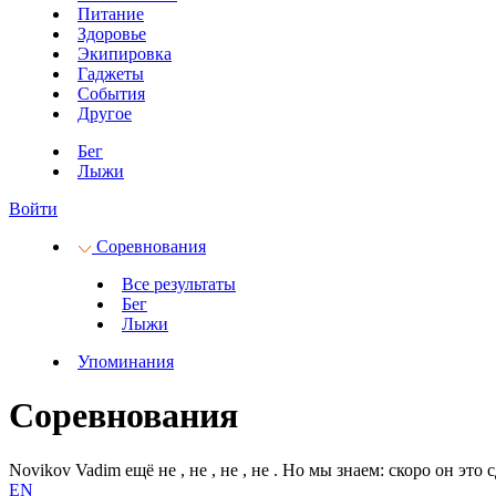
Питание
Здоровье
Экипировка
Гаджеты
События
Другое
Бег
Лыжи
Войти
Соревнования
Все результаты
Бег
Лыжи
Упоминания
Соревнования
Novikov Vadim ещё не
, не
, не
, не
.
Но мы знаем: скоро он это с
EN