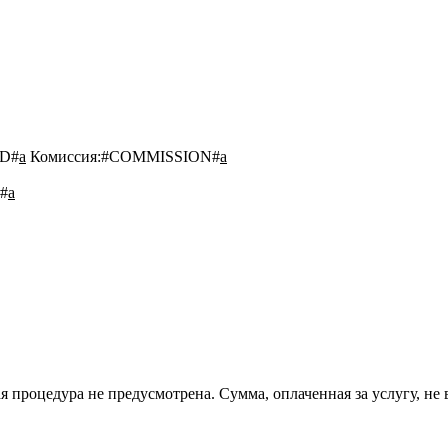
D#
a
Комиссия:
#COMMISSION#
a
#
a
 процедура не предусмотрена. Сумма, оплаченная за услугу, не 