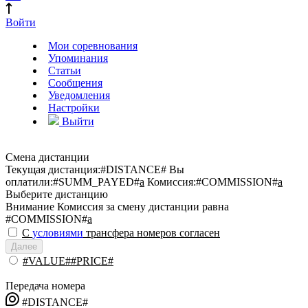
Войти
Мои соревнования
Упоминания
Статьи
Сообщения
Уведомления
Настройки
Выйти
Смена дистанции
Текущая дистанция:
#DISTANCE#
Вы
оплатили:
#SUMM_PAYED#
a
Комиссия:
#COMMISSION#
a
Выберите дистанцию
Внимание
Комиссия за смену дистанции равна
#COMMISSION#
a
С
условиями
трансфера номеров согласен
Далее
#VALUE##PRICE#
Передача номера
#DISTANCE#