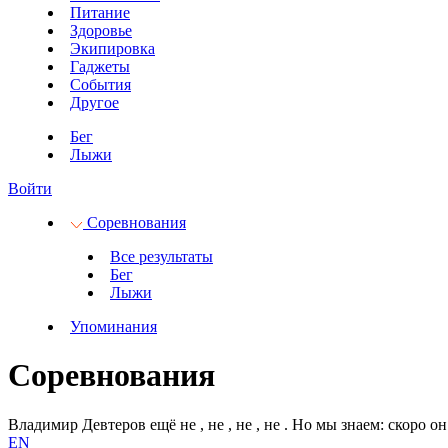
Питание
Здоровье
Экипировка
Гаджеты
События
Другое
Бег
Лыжи
Войти
Соревнования
Все результаты
Бег
Лыжи
Упоминания
Соревнования
Владимир Девтеров ещё не
, не
, не
, не
.
Но мы знаем: скоро он
EN