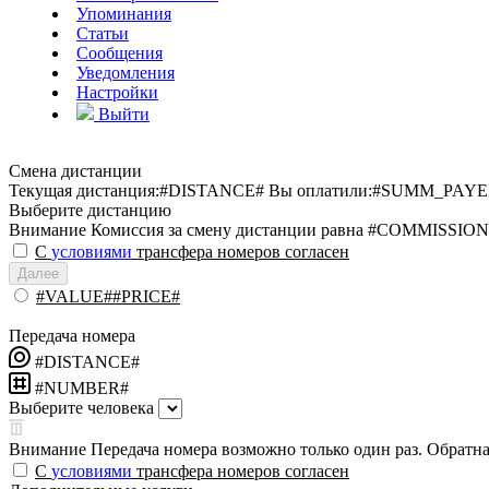
Упоминания
Статьи
Сообщения
Уведомления
Настройки
Выйти
Смена дистанции
Текущая дистанция:
#DISTANCE#
Вы оплатили:
#SUMM_PAYE
Выберите дистанцию
Внимание
Комиссия за смену дистанции равна #COMMISSION
С
условиями
трансфера номеров согласен
Далее
#VALUE##PRICE#
Передача номера
#DISTANCE#
#NUMBER#
Выберите человека
Внимание
Передача номера возможно только один раз. Обратная
С
условиями
трансфера номеров согласен