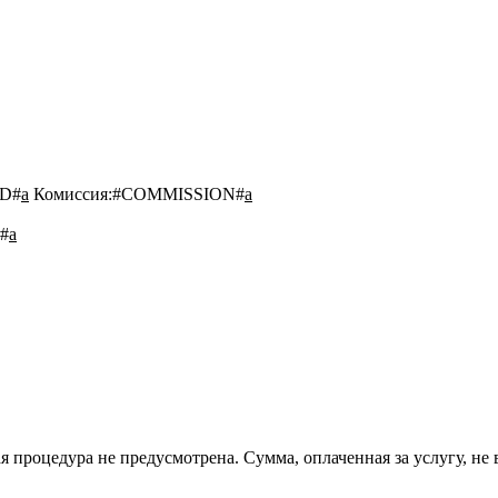
D#
a
Комиссия:
#COMMISSION#
a
#
a
 процедура не предусмотрена. Сумма, оплаченная за услугу, не 