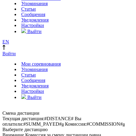
Упоминания
Статьи
Сообщения
Уведомления
Настройки
Выйти
EN
Войти
Мои соревнования
Упоминания
Статьи
Сообщения
Уведомления
Настройки
Выйти
Смена дистанции
Текущая дистанция:
#DISTANCE#
Вы
оплатили:
#SUMM_PAYED#
a
Комиссия:
#COMMISSION#
a
Выберите дистанцию
Внимание
Комиссия за смену дистанции равна