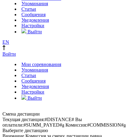
Упоминания
Статьи
Сообщения
Уведомления
Настройки
Выйти
EN
Войти
Мои соревнования
Упоминания
Статьи
Сообщения
Уведомления
Настройки
Выйти
Смена дистанции
Текущая дистанция:
#DISTANCE#
Вы
оплатили:
#SUMM_PAYED#
a
Комиссия:
#COMMISSION#
a
Выберите дистанцию
Внимание
Комиссия за смену дистанции равна