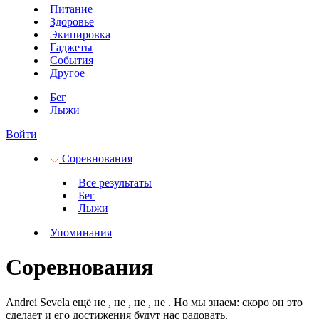
Питание
Здоровье
Экипировка
Гаджеты
События
Другое
Бег
Лыжи
Войти
Соревнования
Все результаты
Бег
Лыжи
Упоминания
Соревнования
Andrei Sevela ещё не
, не
, не
, не
.
Но мы знаем: скоро он это
сделает и его достижения будут нас радовать.