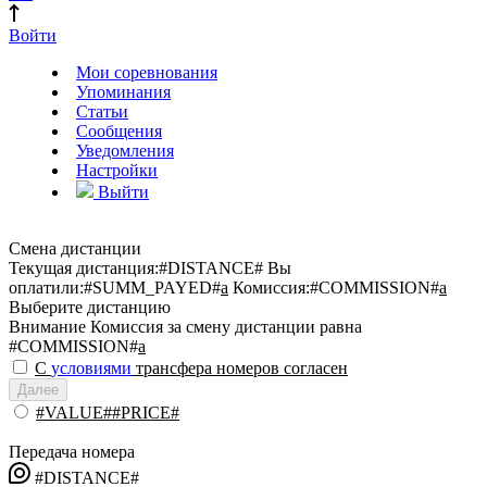
Войти
Мои соревнования
Упоминания
Статьи
Сообщения
Уведомления
Настройки
Выйти
Смена дистанции
Текущая дистанция:
#DISTANCE#
Вы
оплатили:
#SUMM_PAYED#
a
Комиссия:
#COMMISSION#
a
Выберите дистанцию
Внимание
Комиссия за смену дистанции равна
#COMMISSION#
a
С
условиями
трансфера номеров согласен
Далее
#VALUE##PRICE#
Передача номера
#DISTANCE#